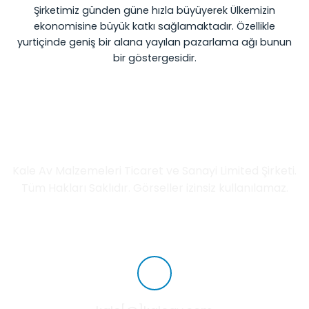
Şirketimiz günden güne hızla büyüyerek Ülkemizin
ekonomisine büyük katkı sağlamaktadır. Özellikle
yurtiçinde geniş bir alana yayılan pazarlama ağı bunun
bir göstergesidir.
İletişim Bilgileri
Kale Av Malzemeleri Ticaret ve Sanayi Limited Şirketi.
Tüm Hakları Saklıdır. Görseller izinsiz kullanılamaz.