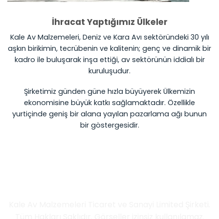
İhracat Yaptığımız Ülkeler
Kale Av Malzemeleri, Deniz ve Kara Avı sektöründeki 30 yılı
aşkın birikimin, tecrübenin ve kalitenin; genç ve dinamik bir
kadro ile buluşarak inşa ettiği, av sektörünün iddialı bir
kuruluşudur.
Şirketimiz günden güne hızla büyüyerek Ülkemizin
ekonomisine büyük katkı sağlamaktadır. Özellikle
yurtiçinde geniş bir alana yayılan pazarlama ağı bunun
bir göstergesidir.
İletişim Bilgileri
Kale Av Malzemeleri Ticaret ve Sanayi Limited Şirketi.
Tüm Hakları Saklıdır. Görseller izinsiz kullanılamaz.