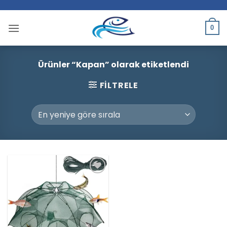
İçeriğe
atla
0
Ürünler “Kapan” olarak etiketlendi
FILTRELE