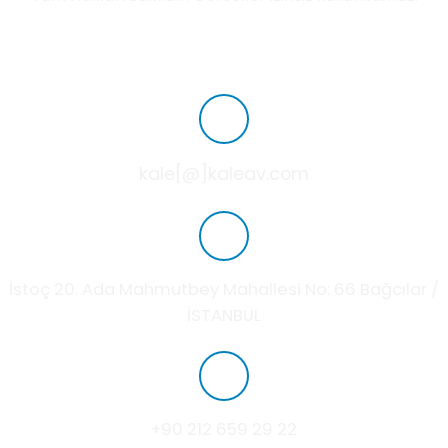
kale[@]kaleav.com
İstoç 20. Ada Mahmutbey Mahallesi No: 66 Bağcılar /
İSTANBUL
+90 212 659 29 22