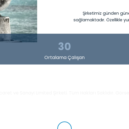
Şirketimiz günden gün
sağlamaktadır. Özellikle yu
30
Ortalama Çalışan
İletişim Bilgileri
aret ve Sanayi Limited Şirketi. Tüm Hakları Saklıdır. Görsell