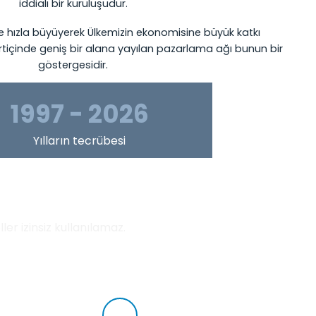
iddialı bir kuruluşudur.
e hızla büyüyerek Ülkemizin ekonomisine büyük katkı
rtiçinde geniş bir alana yayılan pazarlama ağı bunun bir
göstergesidir.
1997 - 2026
Yılların tecrübesi
er izinsiz kullanılamaz.