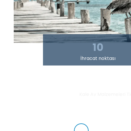
10
İhracat noktası
Kale Av Malzemeleri Tic