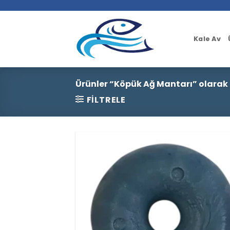
İçeriğe
atla
Kale Av
Ürünler “Köpük Ağ Mantarı” olarak 
FILTRELE