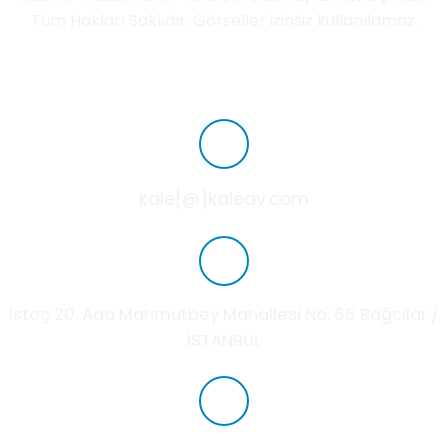
Tüm Hakları Saklıdır. Görseller izinsiz kullanılamaz.
kale[@]kaleav.com
İstoç 20. Ada Mahmutbey Mahallesi No: 66 Bağcılar /
İSTANBUL