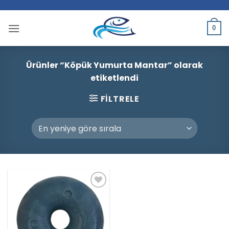
İçeriğe
atla
0
Ürünler “Köpük Yumurta Mantar” olarak
etiketlendi
FILTRELE