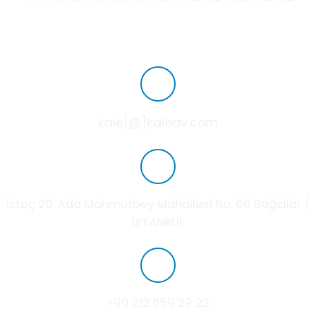
kale[@]kaleav.com
İstoç 20. Ada Mahmutbey Mahallesi No: 66 Bağcılar /
İSTANBUL
+90 212 659 29 22