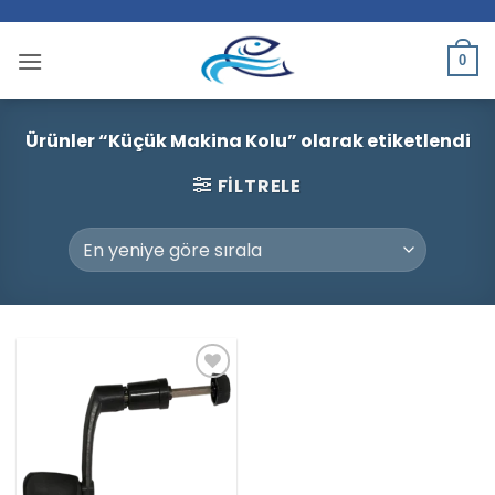
İçeriğe
atla
0
Ürünler “Küçük Makina Kolu” olarak etiketlendi
FILTRELE