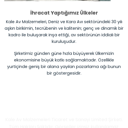
İhracat Yaptığımız Ülkeler
Kale Av Malzemeleri, Deniz ve Kara Avı sektöründeki 30 yılı
aşkın birikimin, tecrübenin ve kalitenin; genç ve dinamik bir
kadro ile buluşarak inşa ettiği, av sektörünün iddialı bir
kuruluşudur.
Şirketimiz günden güne hızla büyüyerek Ülkemizin
ekonomisine büyük katkı sağlamaktadır. Özellikle
yurtiçinde geniş bir alana yayılan pazarlama ağı bunun
bir göstergesidir.
İletişim Bilgileri
Kale Av Malzemeleri Ticaret ve Sanayi Limited Şirketi.
Tüm Hakları Saklıdır. Görseller izinsiz kullanılamaz.