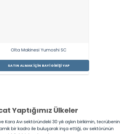
Olta Makinesi Yumoshi SC
SATIN ALMAK İÇIN BAYI GIRIŞI YAP
cat Yaptığımız Ülkeler
e Kara Avı sektöründeki 30 yılı aşkın birikimin, tecrübenin
amik bir kadro ile buluşarak inşa ettiği, av sektörünün