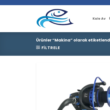
İçeriğe
atla
Kale Av
Ürünler “Makina” olarak etiketlend
FILTRELE