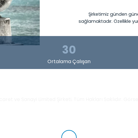
Şirketimiz günden gün
sağlamaktadır. Özellikle yu
30
Ortalama Çalışan
İletişim Bilgileri
aret ve Sanayi Limited Şirketi. Tüm Hakları Saklıdır. Görsell