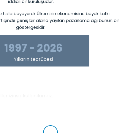
iddialı bir kuruluşudur.
e hızla büyüyerek Ülkemizin ekonomisine büyük katkı
rtiçinde geniş bir alana yayılan pazarlama ağı bunun bir
göstergesidir.
1997 - 2026
Yılların tecrübesi
er izinsiz kullanılamaz.