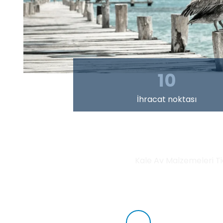
10
İhracat noktası
Kale Av Malzemeleri Tic