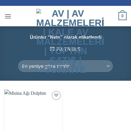
İçeriğe
atla
0
Ürünler “Nets” olarak etiketlendi
FILTRELE