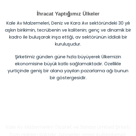
İhracat Yaptığımız Ülkeler
Kale Av Malzemeleri, Deniz ve Kara Avı sektöründeki 30 yılı
aşkın birikimin, tecrübenin ve kalitenin; genç ve dinamik bir
kadro ile buluşarak inşa ettiği, av sektörünün iddialı bir
kuruluşudur.
Şirketimiz günden güne hızla büyüyerek Ülkemizin
ekonomisine büyük katkı sağlamaktadır. Özellikle
yurtiçinde geniş bir alana yayılan pazarlama ağı bunun
bir göstergesidir.
İletişim Bilgileri
Kale Av Malzemeleri Ticaret ve Sanayi Limited Şirketi.
Tüm Hakları Saklıdır. Görseller izinsiz kullanılamaz.