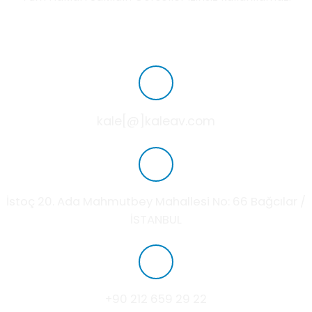
kale[@]kaleav.com
İstoç 20. Ada Mahmutbey Mahallesi No: 66 Bağcılar /
İSTANBUL
+90 212 659 29 22