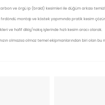
okarbon ve örgü ip (braid) kesimleri ile düğüm arkası temiz
fırdöndü montajı ve köstek yapımında pratik kesim çözü
ikleri ve hafif dikiş/nakış işlerinde hızlı kesim aracı olarak.
anızın olmazsa olmaz temel ekipmanlarından biri olan bu mi