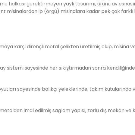
e halkası gerektirmeyen yaylı tasarımı, ürünü av esnasında
t misinalardan ip (örgü) misinalara kadar pek çok farklı 
aya karşı dirençli metal çelikten üretilmiş olup, misina v
yay sistemi sayesinde her sıkıştırmadan sonra kendiliğinden 
utları sayesinde balıkçı yeleklerinde, takım kutularında ve
alden imal edilmiş sağlam yapısı, zorlu dış mekân ve kı