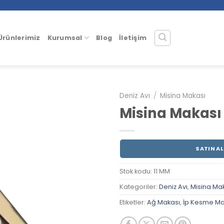
Ürünlerimiz
Kurumsal
Blog
İletişim
Deniz Avı
/
Misina Makası
Misina Makası
SATIN AL
Stok kodu:
11 MM
Kategoriler:
Deniz Avı
,
Misina Ma
Etiketler:
Ağ Makası
,
İp Kesme Ma