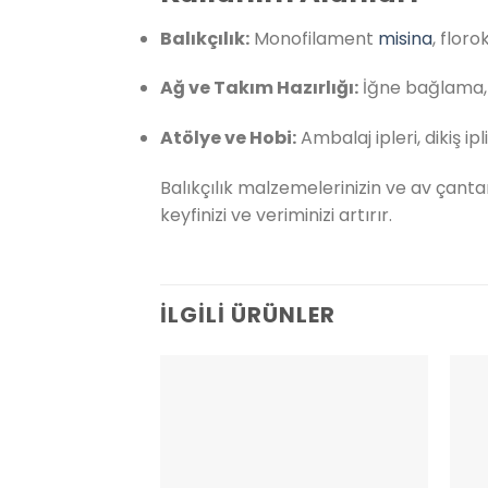
Balıkçılık:
Monofilament
misina
, flor
Ağ ve Takım Hazırlığı:
İğne bağlama, 
Atölye ve Hobi:
Ambalaj ipleri, dikiş ipl
Balıkçılık malzemelerinizin ve av çant
keyfinizi ve veriminizi artırır.
İLGILI ÜRÜNLER