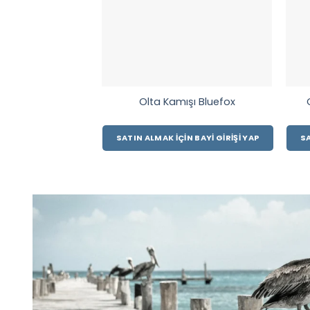
Olta Kamışı Bluefox
SATIN ALMAK İÇIN BAYI GIRIŞI YAP
SA