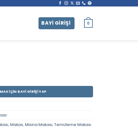
0
MAK İÇIN BAYI GIRIŞI YAP
kası
kası
,
Makas
,
Misina Makası
,
Temizleme Makası