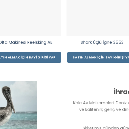
Olta Makinesi Reelsking AE
Shark Üçlü İğne 3553
TIN ALMAK İÇIN BAYI GIRIŞI YAP
SATIN ALMAK İÇIN BAYI GIRIŞI Y
İhra
Kale Av Malzemeleri, Deniz v
ve kalitenin; genç ve din
Şirketimiz günden gün