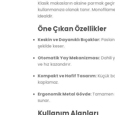
Klasik makasların aksine parmak geçirm
kullanmanıza olanak tanır. Monofilamen
idealdir.
Öne Çıkan Özellikler
Keskin ve Dayanıklı Bıçaklar:
Paslanm
şekilde keser.
Otomatik Yay Mekanizması:
Dahili 
ve hız kazandırır.
Kompakt ve Hafif Tasarım:
Küçük boy
kaplamaz.
Ergonomik Metal Gövde:
Tamamen met
sunar.
Kullanım Alanları