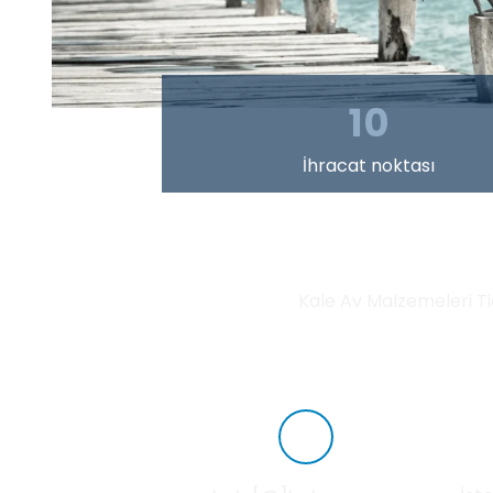
10
İhracat noktası
Kale Av Malzemeleri Tic