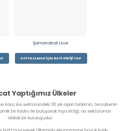
Şamandıralı Livar
Olta Makinesi
AP
SATIN ALMAK İÇIN BAYI GIRIŞI YAP
SATIN ALMAK İÇIN 
cat Yaptığımız Ülkeler
e Kara Avı sektöründeki 30 yılı aşkın birikimin, tecrübenin
amik bir kadro ile buluşarak inşa ettiği, av sektörünün
iddialı bir kuruluşudur.
e hızla büyüyerek Ülkemizin ekonomisine büyük katkı