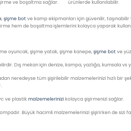
şirme ve boşaltma sağlar.
ürünlerde kullanılabilir.
ı
,
şişme bot
ve kamp ekipmanları için güvenilir, taşınabili
irme hem de boşaltma işlemlerini kolayca yaparak kullan
şme oyuncak, şişme yatak, şişme kanepe,
şişme bot
ve yüz
irdir. Dış mekan için denize, kampa, yazlığa, kumsala vs y
n neredeyse tüm şişirilebilir malzemelerinizi hızlı bir şe
.
 pvc ve plastik
malzemelerinizi
kolayca şişirmenizi sağlar.
pompadır. Büyük hacimli malzemelerinizi şişirirken de sizi f