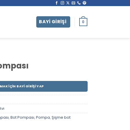
0
Pompası
MAK İÇIN BAYI GIRIŞI YAP
Avı
mpası
,
Bot Pompası
,
Pompa
,
Şişme bot