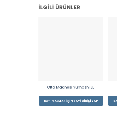
İLGILI ÜRÜNLER
Olta Makinesi Yumoshi EL
SATIN ALMAK İÇIN BAYI GIRIŞI YAP
SA