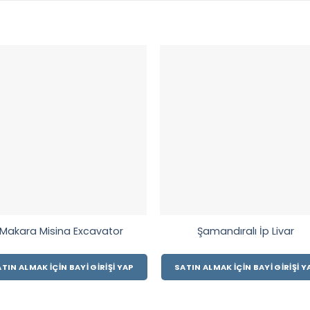
Makara Misina Excavator
Şamandıralı İp Livar
TIN ALMAK İÇIN BAYI GIRIŞI YAP
SATIN ALMAK İÇIN BAYI GIRIŞI Y