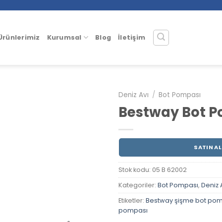
Ürünlerimiz
Kurumsal
Blog
İletişim
Deniz Avı
/
Bot Pompası
Bestway Bot 
SATIN AL
Stok kodu:
05 B 62002
Kategoriler:
Bot Pompası
,
Deniz 
Etiketler:
Bestway şişme bot po
pompası