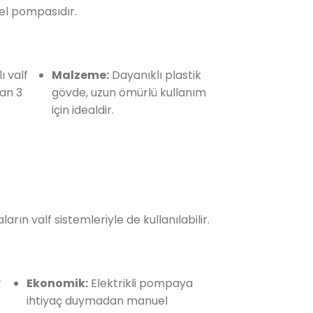
r el pompasıdır.
ı valf
Malzeme:
Dayanıklı plastik
yan 3
gövde, uzun ömürlü kullanım
için idealdir.
rın valf sistemleriyle de kullanılabilir.
r
Ekonomik:
Elektrikli pompaya
ihtiyaç duymadan manuel