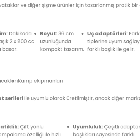
 yataklar ve diğer şişme ürünler için tasarlanmış pratik bi
im:
Dakikada
Boyut:
36 cm
Uç adaptörleri:
Farkl
aşık 2 x 800 cc
uzunluğunda
tiplerine uyum sağla
 basar.
kompakt tasarım.
farklı başlık ile gelir.
cakları
Kamp ekipmanları
 serileri
ile uyumlu olarak üretilmiştir, ancak diğer markala
atiklik:
Çift yönlü
Uyumluluk:
Çeşitli adaptö
mpalama özelliği ile hızlı
başlıkları sayesinde farklı