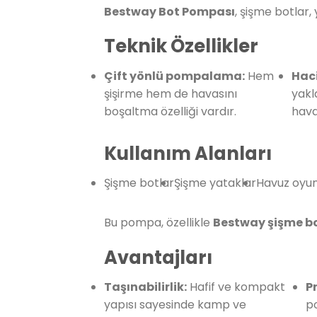
Bestway Bot Pompası
, şişme botlar,
Teknik Özellikler
Çift yönlü pompalama:
Hem
Hac
şişirme hem de havasını
yakl
boşaltma özelliği vardır.
hava
Kullanım Alanları
Şişme botlar
Şişme yataklar
Havuz oyun
Bu pompa, özellikle
Bestway şişme bot
Avantajları
Taşınabilirlik:
Hafif ve kompakt
Pr
yapısı sayesinde kamp ve
po