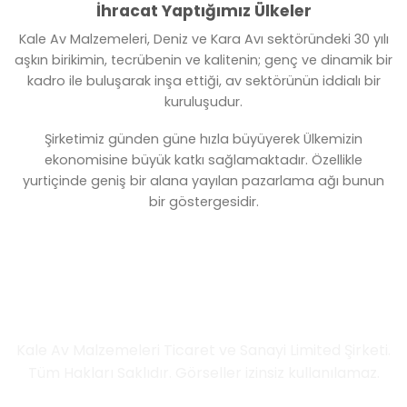
İhracat Yaptığımız Ülkeler
Kale Av Malzemeleri, Deniz ve Kara Avı sektöründeki 30 yılı
aşkın birikimin, tecrübenin ve kalitenin; genç ve dinamik bir
kadro ile buluşarak inşa ettiği, av sektörünün iddialı bir
kuruluşudur.
Şirketimiz günden güne hızla büyüyerek Ülkemizin
ekonomisine büyük katkı sağlamaktadır. Özellikle
yurtiçinde geniş bir alana yayılan pazarlama ağı bunun
bir göstergesidir.
İletişim Bilgileri
Kale Av Malzemeleri Ticaret ve Sanayi Limited Şirketi.
Tüm Hakları Saklıdır. Görseller izinsiz kullanılamaz.