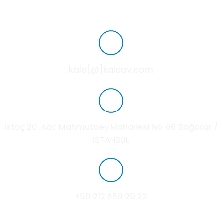
kale[@]kaleav.com
İstoç 20. Ada Mahmutbey Mahallesi No: 66 Bağcılar /
İSTANBUL
+90 212 659 29 22